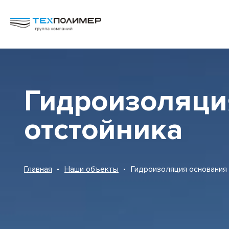
Гидроизоляция
АкваБОКС
Бентотех
отстойника
Биомат
Геодрены вертикальные
Главная
Наши объекты
Гидроизоляция основания 
Георешетка РД
Геосклон 3D
Геошпунт