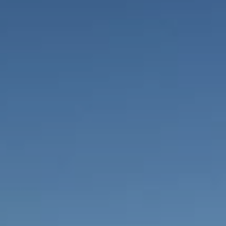
Объемная георешетка
Труба напорная ПЭ
Трубы «ГофроКобра»