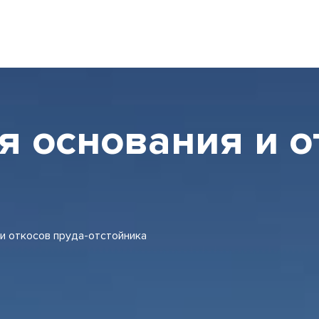
 основания и о
Анкерный лист
Бетонное полотно
Блоки облицовочные
Геомат 3D
и откосов пруда-отстойника
Георешетки СД, СО, СТ
Геотекстиль
Гидрокс