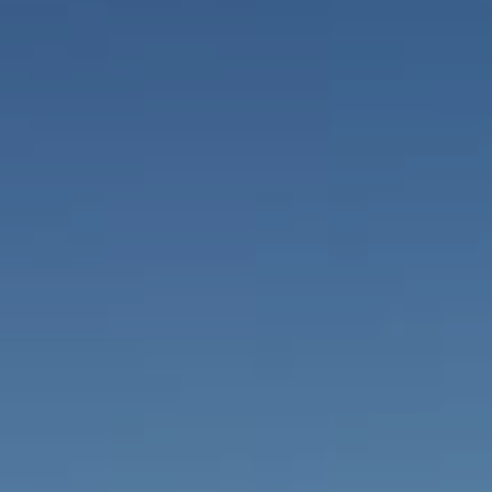
Лотки водоотводные
Стабигрунт
Труба перфорированная ПЭ
Трубы «ТехноКобра»