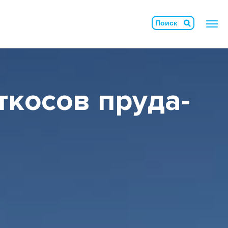
ткосов пруда-
Армосет
Бетононаполняемые маты
БлокТех
Геомембрана
Геосвая
Геотубы
Гидромат