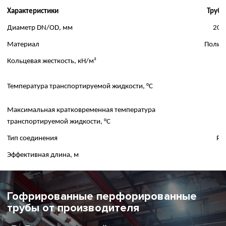
Характеристики
Трубы
Диаметр DN/OD, мм
200,
Материал
Полиэ
Кольцевая жесткость, кН/м²
8
Температура транспортируемой жидкости, °С
4
Максимальная кратковременная температура
транспортируемой жидкости, °С
6
Тип соединения
Ра
Эффективная длина, м
Гофрированные перфорированные
трубы от производителя