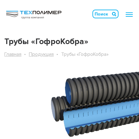
Трубы «ГофроКобра»
Главная
Продукция
Трубы «ГофроКобра»