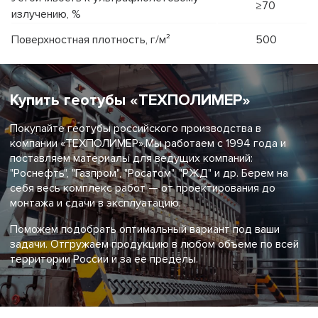
≥70
излучению, %
Поверхностная плотность, г/м²
500
Купить геотубы «ТЕХПОЛИМЕР»
Покупайте геотубы российского производства в
компании «ТЕХПОЛИМЕР».Мы работаем с 1994 года и
поставляем материалы для ведущих компаний:
"Роснефть", "Газпром", "Росатом", "РЖД" и др. Берем на
себя весь комплекс работ — от проектирования до
монтажа и сдачи в эксплуатацию.
Поможем подобрать оптимальный вариант под ваши
задачи. Отгружаем продукцию в любом объеме по всей
территории России и за ее пределы.