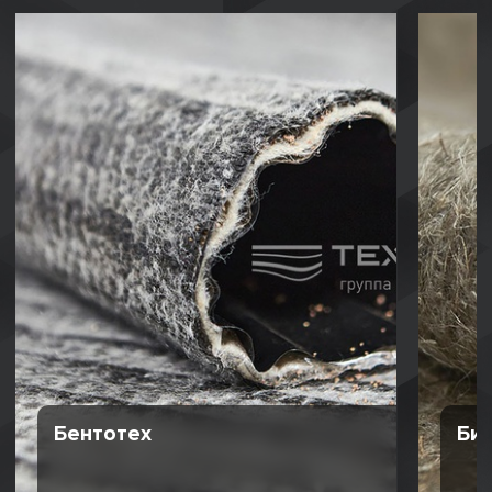
Бентотех
Би