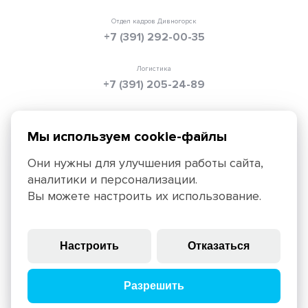
Отдел кадров Дивногорск
+7 (391) 292-00-35
Логистика
+7 (391) 205-24-89
Электронная почта
info@texpolimer.ru
Мы используем cookie-файлы
Они нужны для улучшения работы сайта,
аналитики и персонализации.
Красноярск, 660099, ул. Ады Лебедевой, 152,
Вы можете настроить их использование.
+7 (391) 205-25-45
Политика конфиденциальности
Правила использования
Настроить
Отказаться
сайта
© 2025, ЗАО «ТЕХПОЛИМЕР», крупнейший российский
Разрешить
производитель геосинтетических материалов