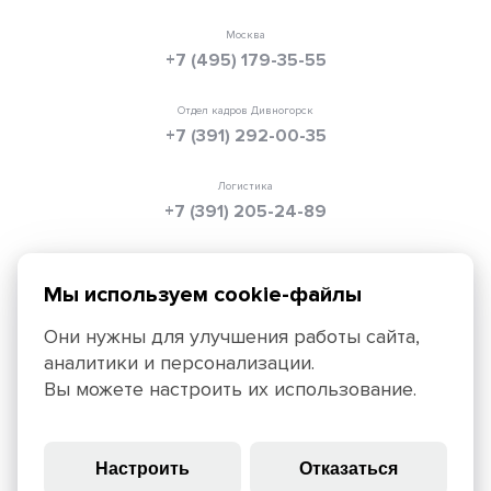
Москва
+7 (495) 179-35-55
Отдел кадров Дивногорск
+7 (391) 292-00-35
Логистика
+7 (391) 205-24-89
Электронная почта
info@texpolimer.ru
Мы используем cookie-файлы
Они нужны для улучшения работы сайта,
аналитики и персонализации.
Красноярск, 660099, ул. Ады Лебедевой, 152,
Вы можете настроить их использование.
+7 (391) 205-25-45
Политика конфиденциальности
Правила использования
Настроить
Отказаться
сайта