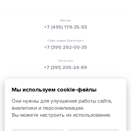
Москва
+7 (495) 179-35-55
Отдел кадров Дивногорск
+7 (391) 292-00-35
Логистика
+7 (391) 205-24-89
Электронная почта
info@texpolimer.ru
Мы используем cookie-файлы
Они нужны для улучшения работы сайта,
аналитики и персонализации.
Красноярск, 660099, ул. Ады Лебедевой, 152,
Вы можете настроить их использование.
+7 (391) 205-25-45